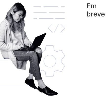
Em
breve